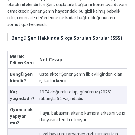
olarak nitelendirilen Şen, güçlü aile bağlarını korumaya devam
etmektedir. Şener Şen’in hayatındaki bu gizli kalmış babalık
rolü, onun aile değerlerine ne kadar bağlı olduğunun en
somut göstergesidir.
Bengü Şen Hakkında Sıkça Sorulan Sorular (SSS)
Merak
Net Cevap
Edilen Soru
Bengü Şen
Usta aktör Şener Şen’in ilk evliliğinden olan
kimdir?
iş kadını kızıdır.
Kaç
1974 doğumlu olup, günümüz (2026)
yaşındadır?
itibarıyla 52 yaşındadır.
Oyunculuk
Hayır, babasının aksine kamera arkasını ve iş
yapıyor
dünyasını tercih etmiştir.
mu?
Özel hayatını tamamen gizli tuttuğu için