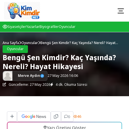
Siyasetçiler
Yazarlar
Biyografiler
Oyuncular
Ana Sayfa
Oyuncular
Bengü Şen Kimdir? Kaç Yaşında? Nereli? Hayat
Hikayesi
Oyuncular
Bengü Şen Kimdir? Kaç Yaşında?
Nereli? Hayat Hikayesi
Merve Aydın
27 May 2026 16:06
Güncelleme: 27 May 2026
4 dk. Okuma Süresi
0
46
Yazı Özetini Göster