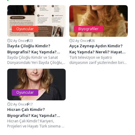
Oyuncular
Biyografiler
2 Ay Önce
23
2 Ay Önce
26
İlayda Çiloğlu Kimdir?
Ayça Zeynep Aydın Kimdir?
Biyografisi? Kaç Yaşında?
Kaç Yaşında? Nereli? Hayat
İlayda Çiloğlu Kimdir ve Sanat
Türk televizyon ve tiyatro
Nereli? Hayat Hikayesi
Hikayesi
Dünyasındaki Yeri İlayda Çiloğlu,
dünyasının zarif yüzlerinden biri
Türk sinema sektöründe yükselen
olan Ayça Zeynep Aydın,
bir değer...
oyunculuk kariyerindeki istikrarlı...
Oyuncular
2 Ay Önce
17
Hicran Çalı Kimdir?
Biyografisi? Kaç Yaşında?
Hicran Çalı Kimdir? Kariyeri,
Nereli? Hayat Hikayesi
Projeleri ve Hayatı Türk sinema ve
tiyatro dünyası yeni yeteneklerle